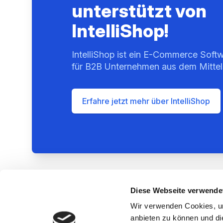
unterstützt von
IntelliShop!
IntelliShop ist ein E-Commerce Softw
für B2B Unternehmen aus dem Mittel
Erfahre jetzt mehr über IntelliShop
Diese Webseite verwende
Wir verwenden Cookies, um
anbieten zu können und di