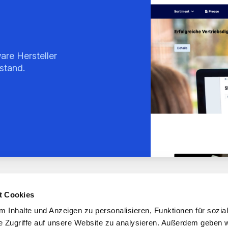
are Hersteller
stand.
t Cookies
 Inhalte und Anzeigen zu personalisieren, Funktionen für sozia
Episoden
Über uns
Kontakt
Impressum
e Zugriffe auf unsere Website zu analysieren. Außerdem geben w