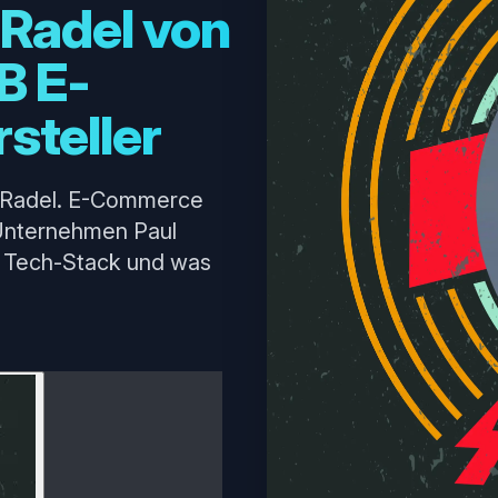
 Radel von
B E-
steller
el Radel. E-Commerce
 Unternehmen Paul
en Tech-Stack und was