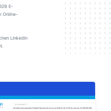
B2B E-
m Online-
ichen LinkedIn
t.