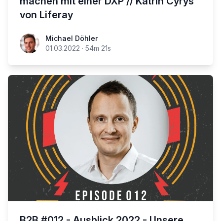
machen mit einer DXP // Katrin Cyrys
von Liferay
Michael Döhler
01.03.2022
·
54m 21s
B2B #012 - Ausblick 2022 - Unsere