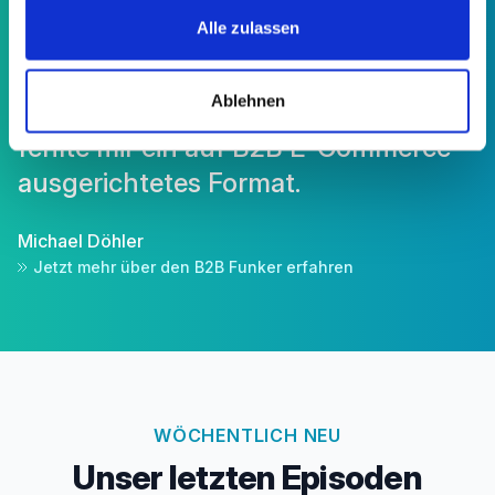
B2B E-Commerce Begeisterten eine
Alle zulassen
Plattform bieten.
Nach Jahren des täglichen Podcast
Ablehnen
Konsums,
fehlte mir ein auf B2B E-Commerce
ausgerichtetes Format.
Michael Döhler
Jetzt mehr über den B2B Funker erfahren
WÖCHENTLICH NEU
Unser letzten Episoden