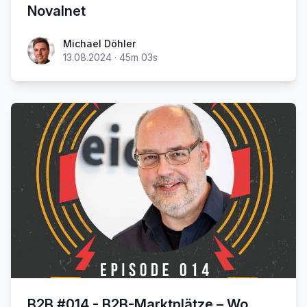
Novalnet
Michael Döhler
13.08.2024
·
45m 03s
B2B #014 - B2B-Marktplätze – Wo