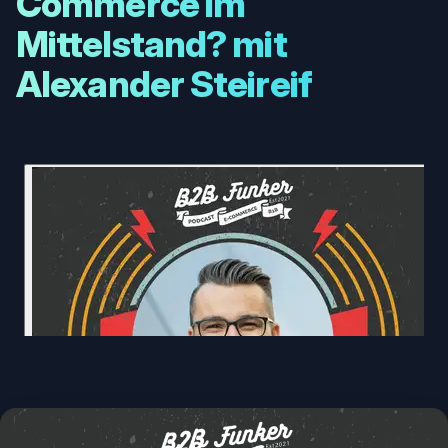
Commerce im
Mittelstand? mit
Alexander Steireif