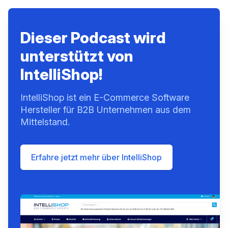
Dieser Podcast wird
unterstützt von
IntelliShop!
IntelliShop ist ein E-Commerce Software
Hersteller für B2B Unternehmen aus dem
Mittelstand.
Erfahre jetzt mehr über IntelliShop