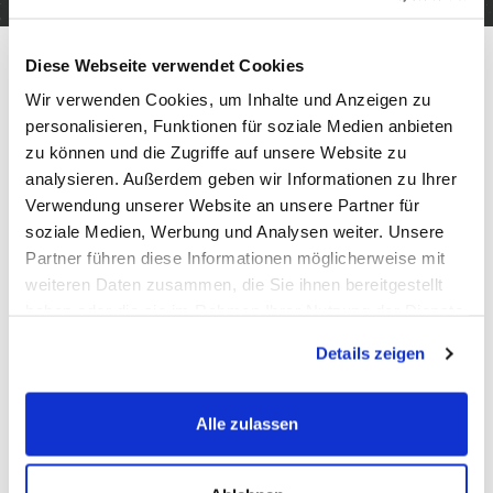
Diese Webseite verwendet Cookies
Wir verwenden Cookies, um Inhalte und Anzeigen zu
personalisieren, Funktionen für soziale Medien anbieten
In Episode 6 des B2B Funkers unterhalten sich
zu können und die Zugriffe auf unsere Website zu
Frau Sabine Heukrodt-Bauer von der Kanzlei
analysieren. Außerdem geben wir Informationen zu Ihrer
Verwendung unserer Website an unsere Partner für
RESMEDIA und Michael Döhler über
soziale Medien, Werbung und Analysen weiter. Unsere
Rechtsthemen im B2B E-Commerce.
Partner führen diese Informationen möglicherweise mit
weiteren Daten zusammen, die Sie ihnen bereitgestellt
haben oder die sie im Rahmen Ihrer Nutzung der Dienste
Frau Heukrodt-Bauer ist seit 2007 mit der
gesammelt haben.
RESMEDIA in der Beratung rund um
Details zeigen
Digitalthemen unterwegs und unterstützt kleine
wie große Unternehmen bei der Fragestellung:
Alle zulassen
Wie mache ich mein E-Commerce / Shop
eigentlich rechtssicher?