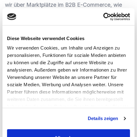
wir über Marktplätze im B2B E-Commerce, wie
sich der Hype in den letzten Jahren
weiterentwickelt bzw. verändert hat und was die
Zukunft bringt.
Diese Webseite verwendet Cookies
Wir verwenden Cookies, um Inhalte und Anzeigen zu
Zu Gast ist Hubertus Brüggemann, von der Firma
personalisieren, Funktionen für soziale Medien anbieten
zu können und die Zugriffe auf unsere Website zu
Dixeno, der seit mehreren Jahren
analysieren. Außerdem geben wir Informationen zu Ihrer
Marktplatzprojekte beobachtet und umsetzt.
Verwendung unserer Website an unsere Partner für
Zusammen haben wir uns über folgende Themen
soziale Medien, Werbung und Analysen weiter. Unsere
Partner führen diese Informationen möglicherweise mit
unterhalten:
weiteren Daten zusammen, die Sie ihnen bereitgestellt
haben oder die sie im Rahmen Ihrer Nutzung der Dienste
Was zeichnet einen Marktplatz im B2B aus, wo
gesammelt haben.
Details zeigen
liegen die Unterschiede zum B2C?
Welchen Einfluss hat der Generationenwandel