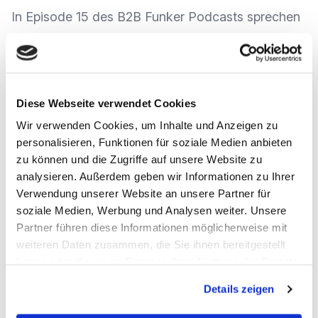
In Episode 15 des B2B Funker Podcasts sprechen
wir über aktuelle Zahlungsmöglichkeiten im B2B E-
Commerce, ob sich Trends wie Crypto Währung
durchsetzen konnten und was die Zukunft bringt.
Diese Webseite verwendet Cookies
Wir verwenden Cookies, um Inhalte und Anzeigen zu
Zu Gast sind Christoph Drewes und Antonio
personalisieren, Funktionen für soziale Medien anbieten
Alcalde von dem Zahlungsdienstleister Novalnet.
zu können und die Zugriffe auf unsere Website zu
Gemeinsam haben wir uns über folgende Themen
analysieren. Außerdem geben wir Informationen zu Ihrer
Verwendung unserer Website an unsere Partner für
unterhalten:
soziale Medien, Werbung und Analysen weiter. Unsere
Partner führen diese Informationen möglicherweise mit
Wie sieht der aktuelle Stand im B2B
weiteren Daten zusammen, die Sie ihnen bereitgestellt
Zahlungsverkehr aus, welche
haben oder die sie im Rahmen Ihrer Nutzung der Dienste
gesammelt haben.
Zahlungsoptionen werden am häufigsten
Details zeigen
genutzt?