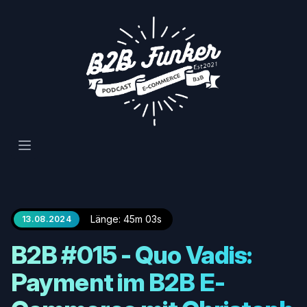
Open main menu
Länge: 45m 03s
13.08.2024
B2B #015 - Quo Vadis:
Payment im B2B E-