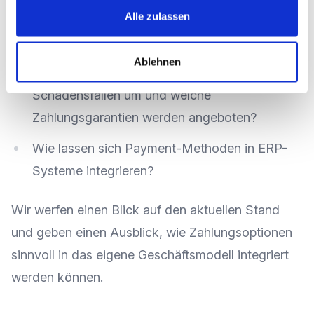
Alle zulassen
Welchen Zahlungsoptionen sind im
internationalen Kontext besonders lukrativ?
Ablehnen
Wie gehen Zahlungsdienstleister mit
Schadensfällen um und welche
Zahlungsgarantien werden angeboten?
Wie lassen sich Payment-Methoden in ERP-
Systeme integrieren?
Wir werfen einen Blick auf den aktuellen Stand
und geben einen Ausblick, wie Zahlungsoptionen
sinnvoll in das eigene Geschäftsmodell integriert
werden können.